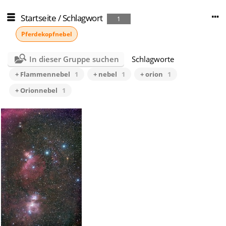
Startseite
/
Schlagwort
1
Pferdekopfnebel
In dieser Gruppe suchen
Schlagworte
+ Flammennebel
1
+ nebel
1
+ orion
1
+ Orionnebel
1